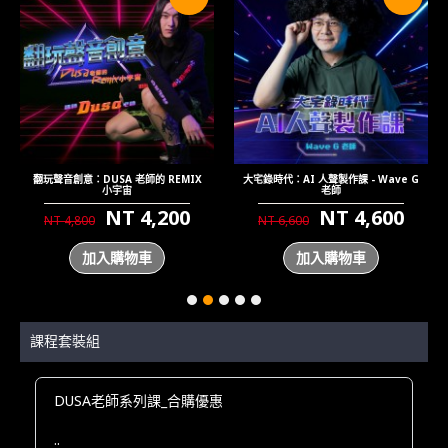
Double 的嘻哈混音藝術 - Double 魏
DUSA的音色實驗室：聲音設計－合成器
瑋老師
篇
NT 7,700
NT 4,800
NT 8,800
加入購物車
加入購物車
課程套裝組
DUSA老師系列課_合購優惠
..