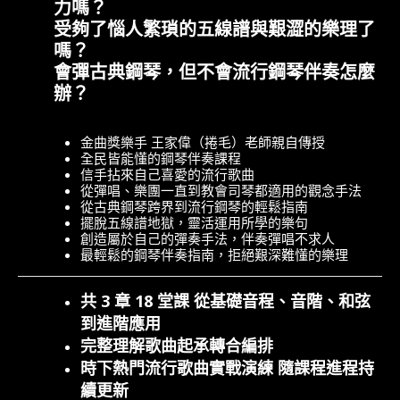
力嗎？
受夠了惱人繁瑣的五線譜與艱澀的樂理了
嗎？
會彈古典鋼琴，但不會流行鋼琴伴奏怎麼
辦？
金曲獎樂手 王家偉（捲毛）老師親自傳授
全民皆能懂的鋼琴伴奏課程
信手拈來自己喜愛的流行歌曲
從彈唱、樂團一直到教會司琴都適用的觀念手法
從古典鋼琴跨界到流行鋼琴的輕鬆指南
擺脫五線譜地獄，靈活運用所學的樂句
創造屬於自己的彈奏手法，伴奏彈唱不求人
最輕鬆的鋼琴伴奏指南，拒絕艱深難懂的樂理
共 3 章 18 堂課 從基礎音程、音階、和弦
到進階應用
完整理解歌曲起承轉合編排
時下熱門流行歌曲實戰演練 隨課程進程持
續更新