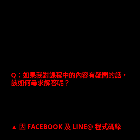
Ａ：
Ensemble Music Center Online
Courses 揚聲堡線上音樂教學
的線上課
程購買後皆可以不限次數觀看。
更棒的
是，當您完成所有的線上課程觀看後，可
以索取電子結業證書，免費參
加
Ensemble Music Center
舉辦的各類
型音樂講座。
Q
：如果我對課程中的內容有疑問的話，
該如何尋求解答呢？
Ａ：不用擔心！在線上課程中我們會有專
屬的會員討論區，只要在討論區留言，老
師就可以線上解答你的疑問。
▲
因
FACEBOOK
及
LINE@
程式碼緣