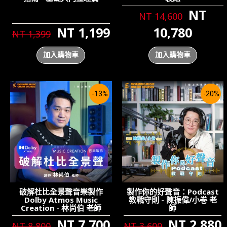
NT
NT 14,600
NT 1,199
10,780
NT 1,399
加入購物車
加入購物車
-13%
-20%
破解杜比全景聲音樂製作
製作你的好聲音：Podcast
Dolby Atmos Music
教戰守則 - 陳振偉/小卷 老
Creation - 林尚伯 老師
師
NT 7,700
NT 2,880
NT 8,800
NT 3,600