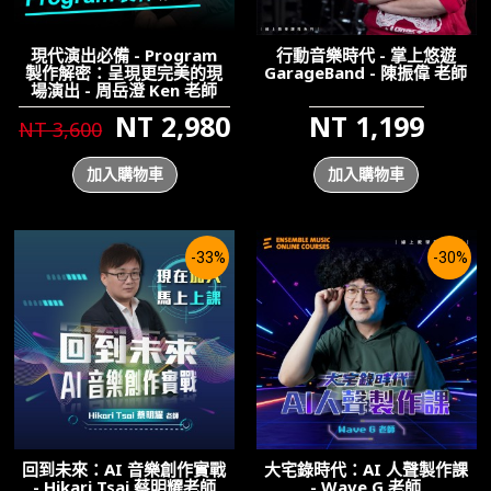
現代演出必備 - Program
行動音樂時代 - 掌上悠遊
製作解密：呈現更完美的現
GarageBand - 陳振偉 老師
場演出 - 周岳澄 Ken 老師
NT 2,980
NT 1,199
NT 3,600
加入購物車
加入購物車
-33%
-30%
回到未來：AI 音樂創作實戰
大宅錄時代：AI 人聲製作課
- Hikari Tsai 蔡明耀老師
- Wave G 老師