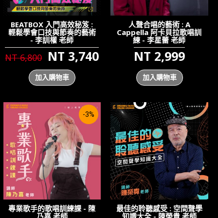
BEATBOX 入門高效秘笈 :
人聲合唱的藝術 : A
輕鬆學會口技與節奏的藝術
Cappella 阿卡貝拉歌唱訓
- 李訓權 老師
練 - 李星蕾 老師
NT 3,740
NT 2,999
NT 6,800
加入購物車
加入購物車
-3%
專業歌手的歌唱訓練課 - 陳
最佳的聆聽感受 : 空間聲學
乃嘉 老師
知識大全 - 陳榮貴 老師