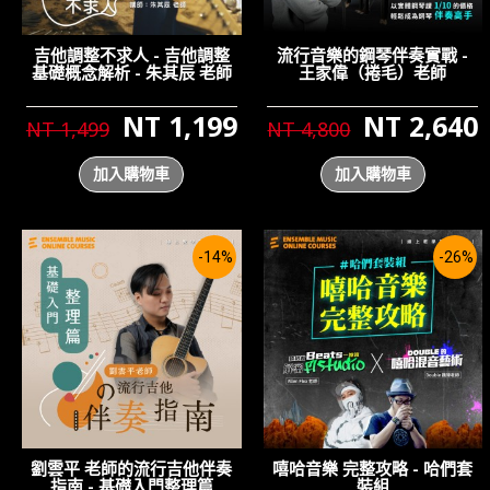
吉他調整不求人 - 吉他調整
流行音樂的鋼琴伴奏實戰 -
基礎概念解析 - 朱其辰 老師
王家偉（捲毛）老師
NT 1,199
NT 2,640
NT 1,499
NT 4,800
加入購物車
加入購物車
-14%
-26%
劉雲平 老師的流行吉他伴奏
嘻哈音樂 完整攻略 - 哈們套
指南 - 基礎入門整理篇
裝組