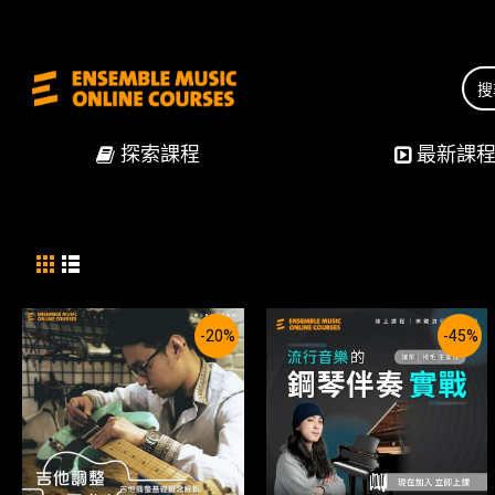
探索課程
最新課
-20%
-45%