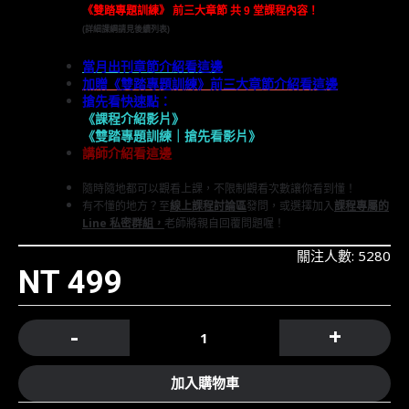
《雙踏專題訓練》 前三大章節 共 9 堂課程內容！
(詳細課綱請見後續列表)
當月出刊章節介紹看這邊
加贈《雙踏專題訓練》前三大章節介紹看這邊
搶先看快速點：
《課程介紹影片》
《雙踏專題訓練｜搶先看影片》
講師介紹看這邊
隨時隨地都可以觀看上課，不限制觀看次數讓你看到懂！
有不懂的地方？至
線上課程討論區
發問，或選擇加入
課程專屬的
Line 私密群組
，
老師將親自回覆問題喔！
關注人數: 5280
NT 499
-
+
加入購物車