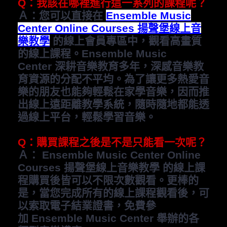
Q
：我該在哪裡進行這一系列的課程呢？
Ａ：您可以直接在
Ensemble Music
Center Online Courses 揚聲堡線上音
樂教學
的線上會員專區中，觀看高畫質
的線上課程。
Ensemble Music
Center
深耕音樂教育多年，深感音樂教
育資源的分配不平均。為了讓更多熱愛音
樂
的朋友也能夠輕鬆在家學音樂，因而推
出線上遠距離教學系統，隨時隨地都能透
過線上平台，輕鬆學習音樂。
Q
：購買課程之後是不是只能看一次呢？
Ａ：
Ensemble Music Center Online
Courses 揚聲堡線上音樂教學
的線上課
程購買後皆可以不限次數觀看。
更棒的
是，當您完成所有的線上課程觀看後，可
以索取電子結業證書，免費參
加
Ensemble Music Center
舉辦的各