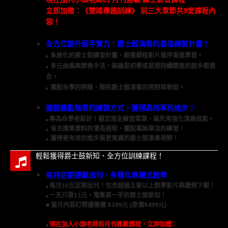
立即加贈：《雙踏專題訓練》 前三大章節共9堂課程內
容！
全方位提升鼓手實力！爵士鼓演奏的最強練習計畫！
系統化的爵士鼓練習計畫，跟著課程影片循序漸進學習。
■
多元曲風與節奏手法，無論是初學或是想持續精進的鼓手都適
■
合。
擺脫自學的狹隘，開拓爵士鼓演奏的視野與新知。
■
擺脫雜亂無章的練習方式，獲得高效率的進步！
專為自學者設計！擬定周全練習菜單、無死角強化演奏技能。
■
省去搜集資料的漫長過程，擺脫毫無章法的練習！
■
獲得更有效的進步與更寬廣的爵士鼓演奏視野！
■
輕鬆獲得爵士鼓新知、全方位訓練課程！
每月定期連載出刊，多樣化專欄式教學
每月10日定期出刊！包含超過五隻以上教學影片與譜例下載！
■
一天只要13元，蒐集第一手的爵士鼓新知！
■
■ 當月內容訂閱優惠價 $399元 (原價$499元)
現在加入小頭老師的月刊連載課程，立即加贈：
■